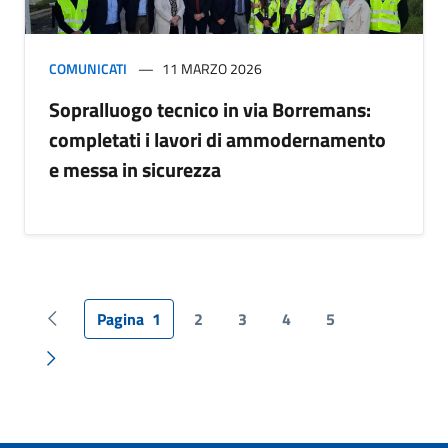
COMUNICATI
11 MARZO 2026
Sopralluogo tecnico in via Borremans:
completati i lavori di ammodernamento
e messa in sicurezza
Pagina
1
2
3
4
5
Pagina precedente
Pagina successiva