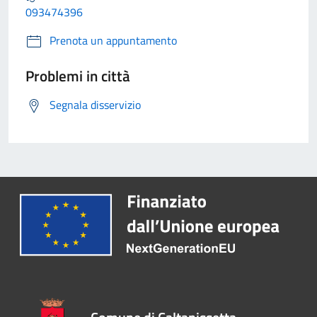
093474396
Prenota un appuntamento
Problemi in città
Segnala disservizio