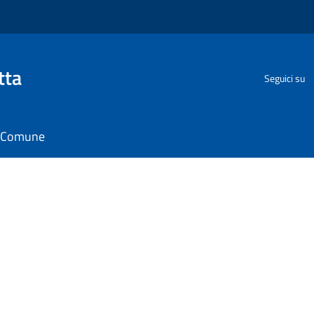
tta
Seguici su
il Comune