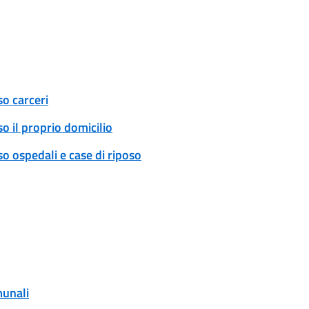
so carceri
o il proprio domicilio
o ospedali e case di riposo
munali