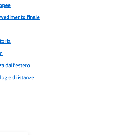
ropee
ovvedimento finale
toria
to
a dall'estero
logie di istanze