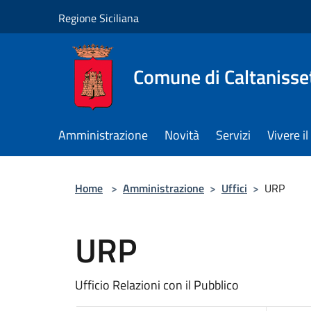
Salta al contenuto principale
Regione Siciliana
Comune di Caltanisse
Amministrazione
Novità
Servizi
Vivere 
Home
>
Amministrazione
>
Uffici
>
URP
URP
Ufficio Relazioni con il Pubblico