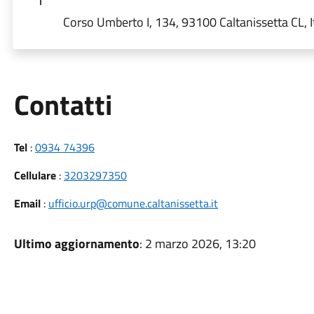
Corso Umberto I, 134, 93100 Caltanissetta CL, I
Utili
Contatti
Tel
:
0934 74396
Cellulare
:
3203297350
Email
:
ufficio.urp@comune.caltanissetta.it
Ultimo aggiornamento
: 2 marzo 2026, 13:20