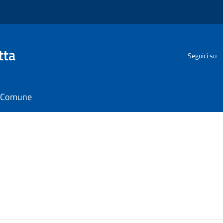
tta
Seguici su
il Comune