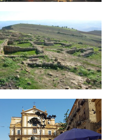
ucina
so Umberto