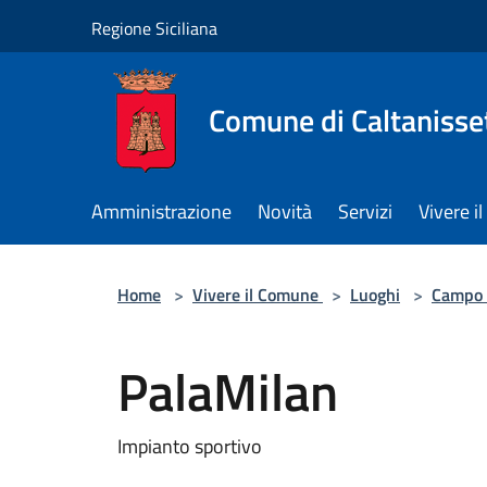
Salta al contenuto principale
Regione Siciliana
Comune di Caltanisse
Amministrazione
Novità
Servizi
Vivere 
Home
>
Vivere il Comune
>
Luoghi
>
Campo 
PalaMilan
Impianto sportivo