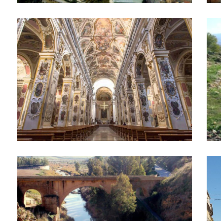
Santa Maria la Nova
Sab
Ponte Capodarso
Cor