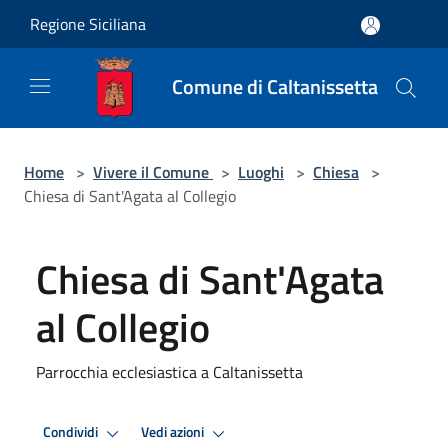
Salta al contenuto principale
Regione Siciliana
Comune di Caltanissetta
Home
>
Vivere il Comune
>
Luoghi
>
Chiesa
>
Chiesa di Sant'Agata al Collegio
Chiesa di Sant'Agata
al Collegio
Parrocchia ecclesiastica a Caltanissetta
Condividi
Vedi azioni