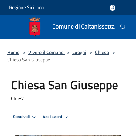
Salta al contenuto principale
Regione Siciliana
Comune di Caltanissetta
Home
>
Vivere il Comune
>
Luoghi
>
Chiesa
>
Chiesa San Giuseppe
Chiesa San Giuseppe
Chiesa
Condividi
Vedi azioni