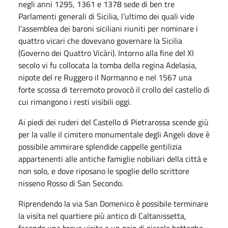
negli anni 1295, 1361 e 1378 sede di ben tre
Parlamenti generali di Sicilia, l’ultimo dei quali vide
l’assemblea dei baroni siciliani riuniti per nominare i
quattro vicari che dovevano governare la Sicilia
(Governo dei Quattro Vicàri). Intorno alla fine del XI
secolo vi fu collocata la tomba della regina Adelasia,
nipote del re Ruggero il Normanno e nel 1567 una
forte scossa di terremoto provocò il crollo del castello di
cui rimangono i resti visibili oggi.
Ai piedi dei ruderi del Castello di Pietrarossa scende giù
per la valle il cimitero monumentale degli Angeli dove è
possibile ammirare splendide cappelle gentilizia
appartenenti alle antiche famiglie nobiliari della città e
non solo, e dove riposano le spoglie dello scrittore
nisseno Rosso di San Secondo.
Riprendendo la via San Domenico è possibile terminare
la visita nel quartiere più antico di Caltanissetta,
facendo una breve visita a un paio di piccole botteghe