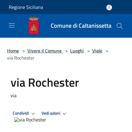
Salta al contenuto principale
Regione Siciliana
Comune di Caltanissetta
Home
>
Vivere il Comune
>
Luoghi
>
Viale
>
via Rochester
via Rochester
via
Condividi
Vedi azioni