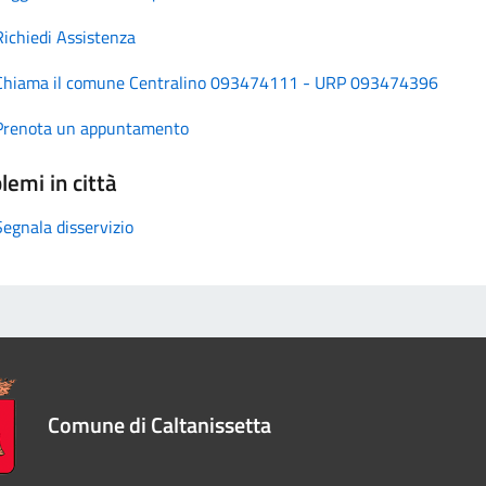
Richiedi Assistenza
Chiama il comune Centralino 093474111 - URP 093474396
Prenota un appuntamento
lemi in città
Segnala disservizio
Comune di Caltanissetta