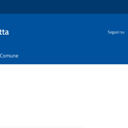
tta
Seguici su
il Comune