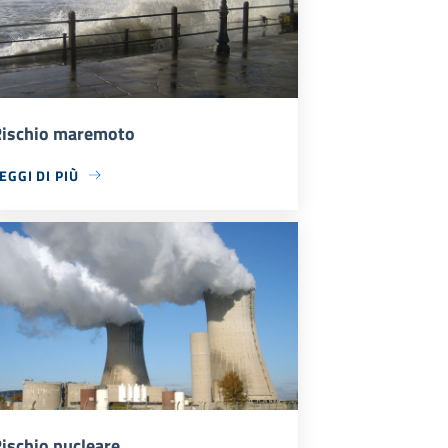
ischio maremoto
EGGI DI PIÙ
ischio nucleare