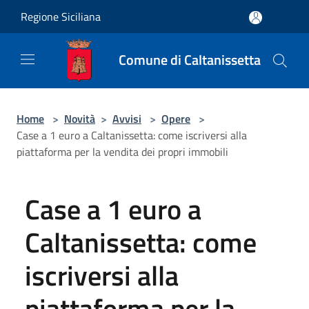
Salta al contenuto principale
Regione Siciliana
Comune di Caltanissetta
Home
>
Novità
>
Avvisi
>
Opere
>
Case a 1 euro a Caltanissetta: come iscriversi alla
piattaforma per la vendita dei propri immobili
Case a 1 euro a
Caltanissetta: come
iscriversi alla
piattaforma per la