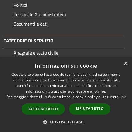
Politici
Personale Amministrativo
Documenti e dati
CATEGORIE DI SERVIZIO
Anagrafe e stato civile
×
Cultura e tempo libero
Informazioni sui cookie
Vita lavorativa
Questo sito web utilizza cookie tecnici e assimilati strettamente
Imprese e Commercio
necessari al corretto funzionamento e alla navigazione del sito,
nonché un cookie tecnico analitico al solo fine di elaborare
Catasto e urbanistica
informazioni statistiche, aggregate e anonime.
Per maggiori dettagli, può consultare la cookie policy al seguente
link
Mobilità e trasporti
RIFIUTA TUTTO
ACCETTA TUTTO
MOSTRA DETTAGLI
Educazione e formazione