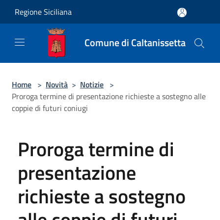
Salta al contenuto principale
Regione Siciliana
Comune di Caltanissetta
Home
>
Novità
>
Notizie
>
Proroga termine di presentazione richieste a sostegno alle
coppie di futuri coniugi
Proroga termine di
presentazione
richieste a sostegno
alle coppie di futuri