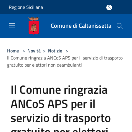
Salta al contenuto principale
Regione Siciliana
Comune di Caltanissetta
Home
>
Novità
>
Notizie
>
Il Comune ringrazia ANCoS APS per il servizio di trasporto
gratuito per elettori non deambulanti
Il Comune ringrazia
ANCoS APS per il
servizio di trasporto
gratuito per elettori