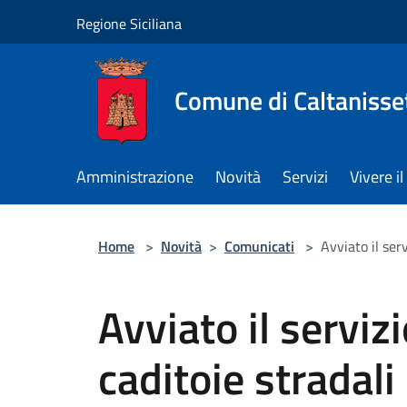
Salta al contenuto principale
Regione Siciliana
Comune di Caltanisse
Amministrazione
Novità
Servizi
Vivere 
Home
>
Novità
>
Comunicati
>
Avviato il serv
Avviato il servizi
caditoie stradali