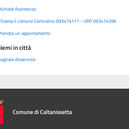
Richiedi Assistenza
Chiama il comune Centralino 093474111 - URP 093474396
Prenota un appuntamento
lemi in città
Segnala disservizio
Comune di Caltanissetta