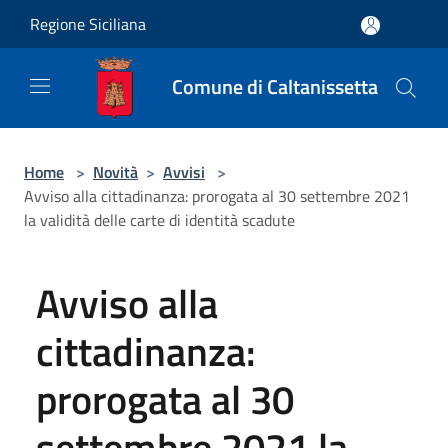
Salta al contenuto principale
Regione Siciliana
Comune di Caltanissetta
Home
>
Novità
>
Avvisi
>
Avviso alla cittadinanza: prorogata al 30 settembre 2021
la validità delle carte di identità scadute
Avviso alla
cittadinanza:
prorogata al 30
settembre 2021 la