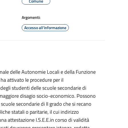
Comune
Argomenti:
Accesso all'informazione
onale delle Autonomie Locali e della Funzione
ha attivato le procedure per il
degli studenti delle scuole secondarie di
di maggiore disagio socio-economico. Possono
le scuole secondarie di II grado che si recano
he statali o paritarie, il cui indirizzo
a attestazione I.S.E.E.in corso di validità
essati dovranno presentare istanza, redatta