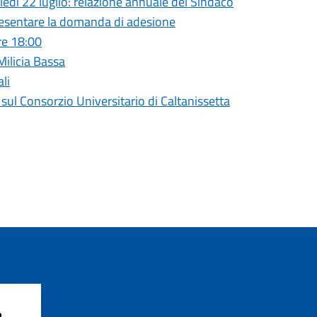
ì 22 luglio: relazione annuale del Sindaco
presentare la domanda di adesione
re 18:00
 Milicia Bassa
li
l Consorzio Universitario di Caltanissetta