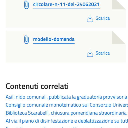
circolare-n-11-del-24062021
PDF
Scarica
modello-domanda
PDF
Scarica
Contenuti correlati
Asili nido comunali, pubblicata la graduatoria provvisor
Consiglio comunale monotematico sul Consorzio Universit
Biblioteca Scarabelli, chiusura pomeridiana straordinaria 
Al via il piano di disinfestazione e deblattizzazione su tut