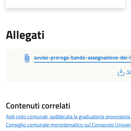
Allegati
avviso-proroga-bando-assegnazione-dei-l
P
Sc
Contenuti correlati
Asili nido comunali, pubblicata la graduatoria provvisor
Consiglio comunale monotematico sul Consorzio Universit