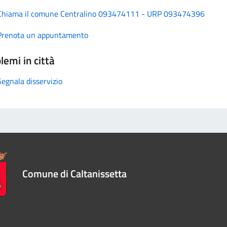
Chiama il comune Centralino 093474111 - URP 093474396
Prenota un appuntamento
lemi in città
Segnala disservizio
Comune di Caltanissetta