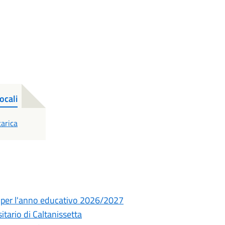
ocali
DF
arica
ia per l'anno educativo 2026/2027
ario di Caltanissetta