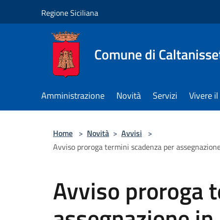
Salta al contenuto principale
Regione Siciliana
Comune di Caltanisse
Amministrazione
Novità
Servizi
Vivere 
Home
>
Novità
>
Avvisi
>
Avviso proroga termini scadenza per assegnazione i
Avviso proroga 
assegnazione in l