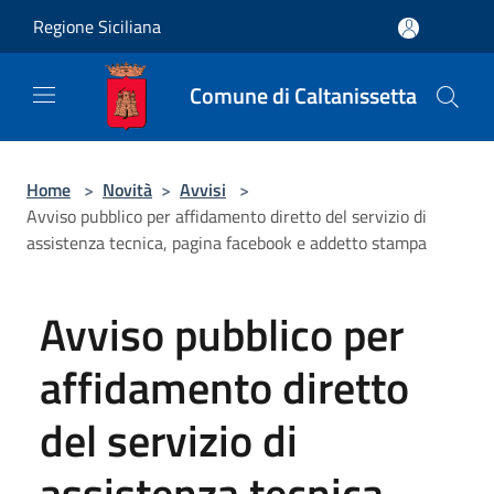
Salta al contenuto principale
Regione Siciliana
Comune di Caltanissetta
Home
>
Novità
>
Avvisi
>
Avviso pubblico per affidamento diretto del servizio di
assistenza tecnica, pagina facebook e addetto stampa
Avviso pubblico per
affidamento diretto
del servizio di
assistenza tecnica,