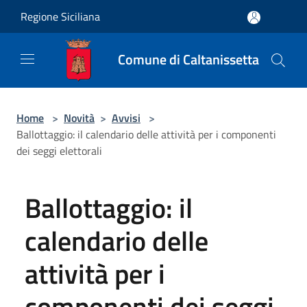
Salta al contenuto principale
Regione Siciliana
Comune di Caltanissetta
Home
>
Novità
>
Avvisi
>
Ballottaggio: il calendario delle attività per i componenti
dei seggi elettorali
Ballottaggio: il
calendario delle
attività per i
componenti dei seggi