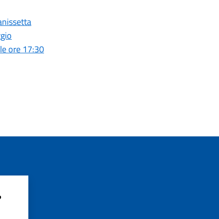
anissetta
ggio
le ore 17:30
?