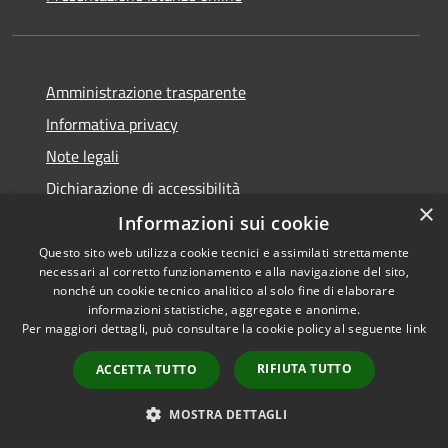
Amministrazione trasparente
Informativa privacy
Note legali
Dichiarazione di accessibilità
×
Informazioni sui cookie
Questo sito web utilizza cookie tecnici e assimilati strettamente
necessari al corretto funzionamento e alla navigazione del sito,
RSS
Copyright © 2026 • Comune di
nonché un cookie tecnico analitico al solo fine di elaborare
Accessibilità
informazioni statistiche, aggregate e anonime.
Caltanissetta • Powered by
Per maggiori dettagli, può consultare la cookie policy al seguente
link
Privacy
Municipium
Accesso
•
Cookie
redazione
RIFIUTA TUTTO
ACCETTA TUTTO
Mappa del sito
Area riservata dipendenti
MOSTRA DETTAGLI