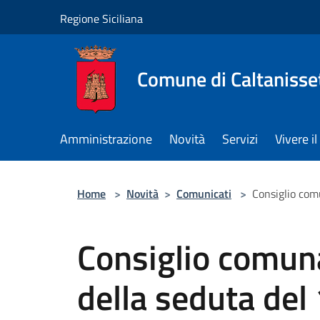
Salta al contenuto principale
Regione Siciliana
Comune di Caltanisse
Amministrazione
Novità
Servizi
Vivere 
Home
>
Novità
>
Comunicati
>
Consiglio com
Consiglio comuna
della seduta del