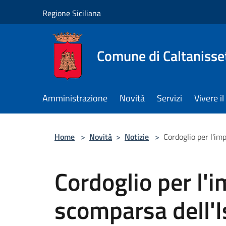
Salta al contenuto principale
Regione Siciliana
Comune di Caltanisse
Amministrazione
Novità
Servizi
Vivere 
Home
>
Novità
>
Notizie
>
Cordoglio per l'im
Cordoglio per l'
scomparsa dell'Is