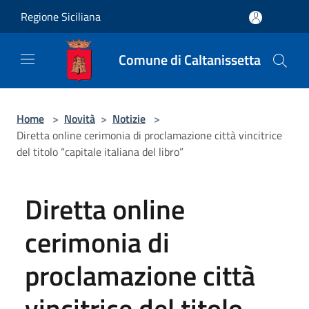
Salta al contenuto principale
Regione Siciliana
Comune di Caltanissetta
Home
>
Novità
>
Notizie
>
Diretta online cerimonia di proclamazione città vincitrice
del titolo “capitale italiana del libro”
Diretta online
cerimonia di
proclamazione città
vincitrice del titolo