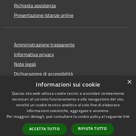
Richiesta assistenza
Presentazione Istanze online
Amministrazione trasparente
Informativa privacy
Note legali
Dichiarazione di accessibilità
×
Informazioni sui cookie
Questo sito web utilizza cookie tecnici e assimilati strettamente
necessari al corretto funzionamento e alla navigazione del sito,
RSS
Copyright © 2026 • Comune di
nonché un cookie tecnico analitico al solo fine di elaborare
informazioni statistiche, aggregate e anonime.
Accessibilità
Caltanissetta • Powered by
Per maggiori dettagli, può consultare la cookie policy al seguente
link
Privacy
Municipium
Accesso
•
Cookie
redazione
RIFIUTA TUTTO
ACCETTA TUTTO
Mappa del sito