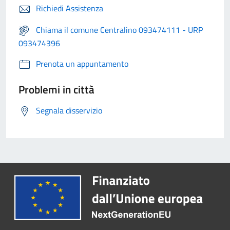
Richiedi Assistenza
Chiama il comune Centralino 093474111 - URP
093474396
Prenota un appuntamento
Problemi in città
Segnala disservizio