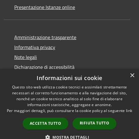
Presentazione Istanze online
Amministrazione trasparente
Informativa privacy
Note legali
Dichiarazione di accessibilità
×
Informazioni sui cookie
Questo sito web utilizza cookie tecnici e assimilati strettamente
necessari al corretto funzionamento e alla navigazione del sito,
RSS
Copyright © 2026 • Comune di
nonché un cookie tecnico analitico al solo fine di elaborare
Accessibilità
informazioni statistiche, aggregate e anonime.
Caltanissetta • Powered by
Per maggiori dettagli, può consultare la cookie policy al seguente
link
Privacy
Municipium
Accesso
•
Cookie
redazione
RIFIUTA TUTTO
ACCETTA TUTTO
Mappa del sito
Area riservata dipendenti
MOSTRA DETTAGLI