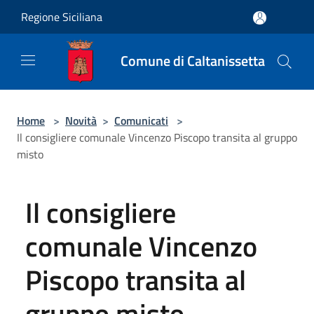
Salta al contenuto principale
Regione Siciliana
Comune di Caltanissetta
Home
>
Novità
>
Comunicati
>
Il consigliere comunale Vincenzo Piscopo transita al gruppo
misto
Il consigliere
comunale Vincenzo
Piscopo transita al
gruppo misto