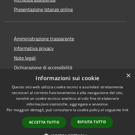
Presentazione Istanze online
Amministrazione trasparente
Informativa privacy
Note legali
Dichiarazione di accessibilità
×
Informazioni sui cookie
Questo sito web utilizza cookie tecnici e assimilati strettamente
necessari al corretto funzionamento e alla navigazione del sito,
RSS
Copyright © 2026 • Comune di
nonché un cookie tecnico analitico al solo fine di elaborare
Accessibilità
informazioni statistiche, aggregate e anonime.
Caltanissetta • Powered by
Per maggiori dettagli, può consultare la cookie policy al seguente
link
Privacy
Municipium
Accesso
•
Cookie
redazione
RIFIUTA TUTTO
ACCETTA TUTTO
Mappa del sito
Area riservata dipendenti