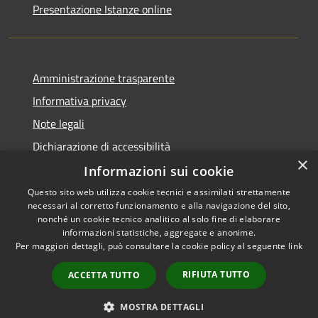
Presentazione Istanze online
Amministrazione trasparente
Informativa privacy
Note legali
Dichiarazione di accessibilità
×
Informazioni sui cookie
Questo sito web utilizza cookie tecnici e assimilati strettamente
necessari al corretto funzionamento e alla navigazione del sito,
RSS
Copyright © 2026 • Comune di
nonché un cookie tecnico analitico al solo fine di elaborare
informazioni statistiche, aggregate e anonime.
Accessibilità
Caltanissetta • Powered by
Per maggiori dettagli, può consultare la cookie policy al seguente
link
Privacy
Municipium
Accesso
•
Cookie
redazione
RIFIUTA TUTTO
ACCETTA TUTTO
Mappa del sito
Area riservata dipendenti
MOSTRA DETTAGLI