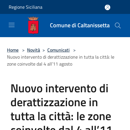
Salta al contenuto principale
Regione Siciliana
Comune di Caltanissetta
Home
>
Novità
>
Comunicati
>
Nuovo intervento di derattizzazione in tutta la città: le
zone coinvolte dal 4 all’11 agosto
Nuovo intervento di
derattizzazione in
tutta la città: le zone
coinvolte dal 4 all’11