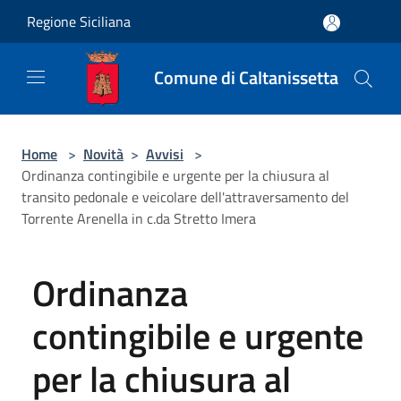
Salta al contenuto principale
Regione Siciliana
Comune di Caltanissetta
Home
>
Novità
>
Avvisi
>
Ordinanza contingibile e urgente per la chiusura al
transito pedonale e veicolare dell'attraversamento del
Torrente Arenella in c.da Stretto Imera
Ordinanza
contingibile e urgente
per la chiusura al