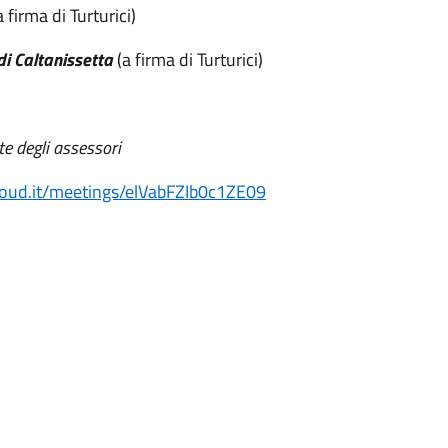
 firma di Turturici)
di Caltanissetta
(a firma di Turturici)
ste degli assessori
icloud.it/meetings/elVabFZIb0c1ZE09