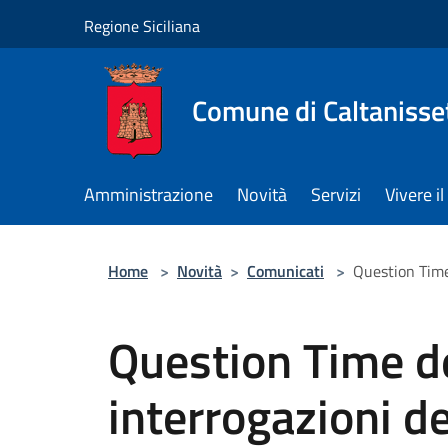
Salta al contenuto principale
Regione Siciliana
Comune di Caltanisse
Amministrazione
Novità
Servizi
Vivere 
Home
>
Novità
>
Comunicati
>
Question Time 
Question Time d
interrogazioni dei