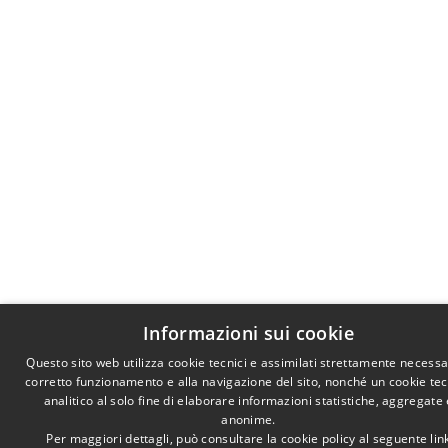
Informazioni sui cookie
Questo sito web utilizza cookie tecnici e assimilati strettamente necessar
corretto funzionamento e alla navigazione del sito, nonché un cookie te
analitico al solo fine di elaborare informazioni statistiche, aggregate 
anonime.
Per maggiori dettagli, può consultare la cookie policy al seguente
lin