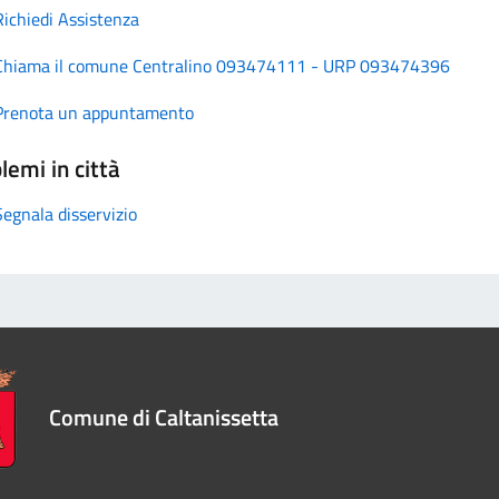
Richiedi Assistenza
Chiama il comune Centralino 093474111 - URP 093474396
Prenota un appuntamento
lemi in città
Segnala disservizio
Comune di Caltanissetta