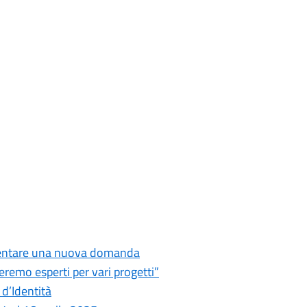
esentare una nuova domanda
remo esperti per vari progetti”
 d’Identità