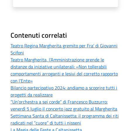
Contenuti correlati
Teatro Regina Margherita gremito per Fra' di Giovanni
Scifoni
Teatro Margherita, l’Amministrazione prende le
distanze da iniziative unilaterali: «Non tollerabili
comportamenti arroganti e lesivi del corretto rapporto
con l’Ente»
Bilancio partecipativo 2024: andiamo a scoprire tutti i
progetti da realizzare
“Un’orchestra a sei corde” di Francesco Buzzurro:
venerdì 5 luglio il concerto jazz gratuito al Margherita
Settimana Santa di Caltanissetta: il programma dei riti
radicati nel “cuore” di tutti i nisseni
La Magia delle Feste a Caltanissetta