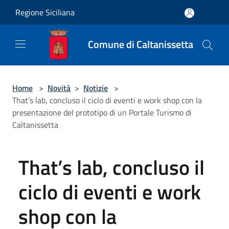
Salta al contenuto principale
Regione Siciliana
Comune di Caltanissetta
Home
>
Novità
>
Notizie
>
That’s lab, concluso il ciclo di eventi e work shop con la
presentazione del prototipo di un Portale Turismo di
Caltanissetta
That’s lab, concluso il
ciclo di eventi e work
shop con la