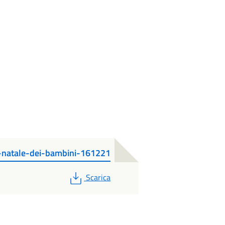
i-natale-dei-bambini-161221
PDF
Scarica