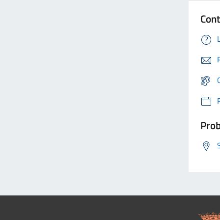
Cont
Prob