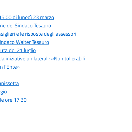
 15:00 di lunedì 23 marzo
ione del Sindaco Tesauro
glieri e le risposte degli assessori
Sindaco Walter Tesauro
uta del 21 luglio
iniziative unilaterali: «Non tollerabili
n l’Ente»
anissetta
ggio
le ore 17:30