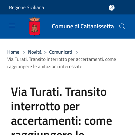
Salta al contenuto principale
Regione Siciliana
Comune di Caltanissetta
Home
>
Novità
>
Comunicati
>
Via Turati. Transito interrotto per accertamenti: come
raggiungere le abitazioni interessate
Via Turati. Transito
interrotto per
accertamenti: come
raggiungere le