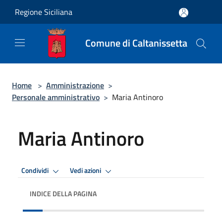
Salta al contenuto principale
Regione Siciliana
Comune di Caltanissetta
Home
>
Amministrazione
>
Personale amministrativo
>
Maria Antinoro
Maria Antinoro
Condividi
Vedi azioni
INDICE DELLA PAGINA