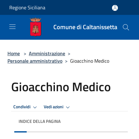
Salta al contenuto principale
Regione Siciliana
Comune di Caltanissetta
Home
>
Amministrazione
>
Personale amministrativo
>
Gioacchino Medico
Gioacchino Medico
Condividi
Vedi azioni
INDICE DELLA PAGINA