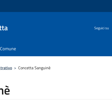
tta
Seguici su
il Comune
trativo
>
Concetta Sanguinè
nè