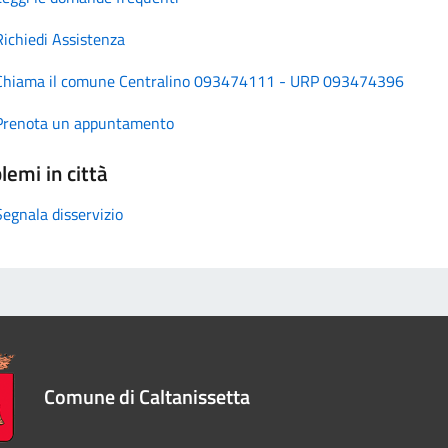
Richiedi Assistenza
Chiama il comune Centralino 093474111 - URP 093474396
Prenota un appuntamento
lemi in città
Segnala disservizio
Comune di Caltanissetta