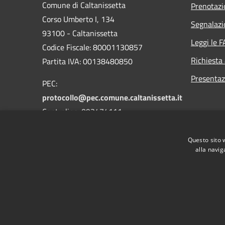
Comune di Caltanissetta
Prenotaz
Corso Umberto I, 134
Segnalazi
93100 - Caltanissetta
Leggi le 
Codice Fiscale: 80001130857
Richiesta
Partita IVA: 00138480850
Presentaz
PEC:
protocollo@pec.comune.caltanissetta.it
Centralino: 093474111
Questo sito 
alla navig
RSS
Accessibilità
Privacy
Cookie
Mappa de
Area riservata dipendenti