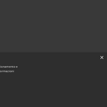
×
nzionamento e
nformazioni
Municipium
Accesso
une di Caltanissetta • Powered by
•
redazione