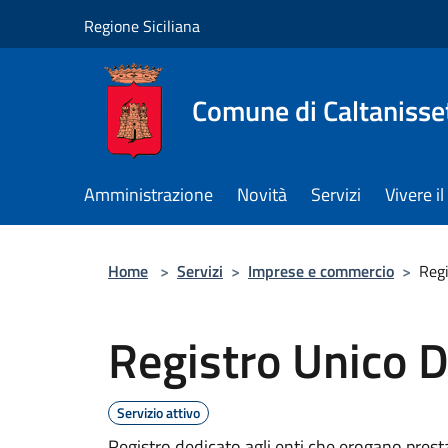
Salta al contenuto principale
Regione Siciliana
Comune di Caltanisse
Amministrazione
Novità
Servizi
Vivere 
Home
>
Servizi
>
Imprese e commercio
>
Regi
Registro Unico Di
Servizio attivo
Registro dedicato agli enti che erogano prestaz