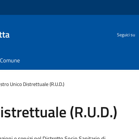
tta
Seguici su
il Comune
stro Unico Distrettuale (R.U.D.)
strettuale (R.U.D.)
ioni e servizi nel Distretto Socio Sanitario di