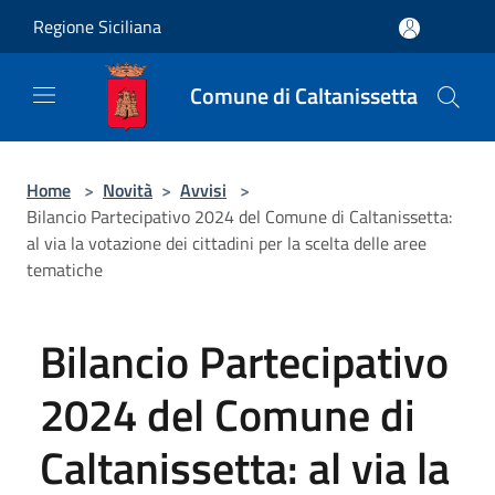
Salta al contenuto principale
Regione Siciliana
Comune di Caltanissetta
Home
>
Novità
>
Avvisi
>
Bilancio Partecipativo 2024 del Comune di Caltanissetta:
al via la votazione dei cittadini per la scelta delle aree
tematiche
Bilancio Partecipativo
2024 del Comune di
Caltanissetta: al via la