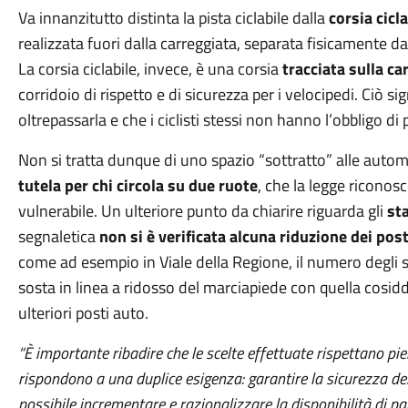
Va innanzitutto distinta la pista ciclabile dalla
corsia cicla
realizzata fuori dalla carreggiata, separata fisicamente da
La corsia ciclabile, invece, è una corsia
tracciata sulla ca
corridoio di rispetto e di sicurezza per i velocipedi. Ciò s
oltrepassarla e che i ciclisti stessi non hanno l’obbligo di
Non si tratta dunque di uno spazio “sottratto” alle autom
tutela per chi circola su due ruote
, che la legge ricono
vulnerabile. Un ulteriore punto da chiarire riguarda gli
sta
segnaletica
non si è verificata alcuna riduzione dei post
come ad esempio in Viale della Regione, il numero degli st
sosta in linea a ridosso del marciapiede con quella cosidde
ulteriori posti auto.
“È importante ribadire che le scelte effettuate rispettano p
rispondono a una duplice esigenza: garantire la sicurezza de
possibile incrementare e razionalizzare la disponibilità di pa