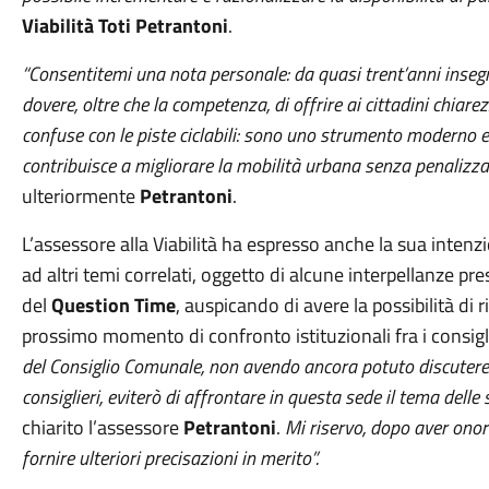
Viabilità Toti Petrantoni
.
“Consentitemi una nota personale: da quasi trent’anni insegno
dovere, oltre che la competenza, di offrire ai cittadini chiare
confuse con le piste ciclabili: sono uno strumento moderno e 
contribuisce a migliorare la mobilità urbana senza penalizzar
ulteriormente
Petrantoni
.
L’assessore alla Viabilità ha espresso anche la sua intenzi
ad altri temi correlati, oggetto di alcune interpellanze p
del
Question Time
, auspicando di avere la possibilità di 
prossimo momento di confronto istituzionali fra i consigl
del Consiglio Comunale, non avendo ancora potuto discutere i
consiglieri, eviterò di affrontare in questa sede il tema delle s
chiarito l’assessore
Petrantoni
.
Mi riservo, dopo aver onorat
fornire ulteriori precisazioni in merito”.