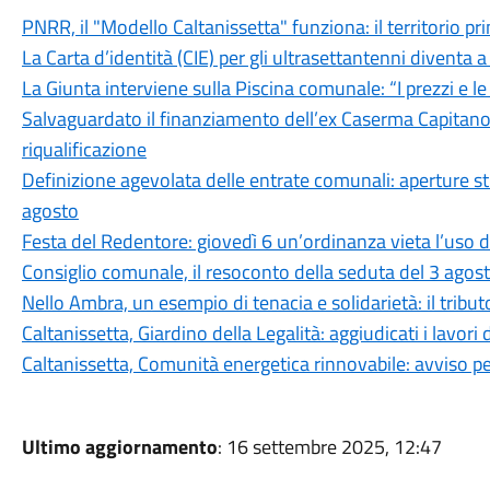
PNRR, il "Modello Caltanissetta" funziona: il territorio pr
La Carta d’identità (CIE) per gli ultrasettantenni diventa a 
La Giunta interviene sulla Piscina comunale: “I prezzi e l
Salvaguardato il finanziamento dell’ex Caserma Capitano F
riqualificazione
Definizione agevolata delle entrate comunali: aperture stra
agosto
Festa del Redentore: giovedì 6 un’ordinanza vieta l’uso d
Consiglio comunale, il resoconto della seduta del 3 agos
Nello Ambra, un esempio di tenacia e solidarietà: il tributo
Caltanissetta, Giardino della Legalità: aggiudicati i lavori 
Caltanissetta, Comunità energetica rinnovabile: avviso pe
Ultimo aggiornamento
: 16 settembre 2025, 12:47