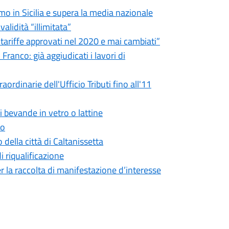
imo in Sicilia e supera la media nazionale
validità “illimitata”
e tariffe approvati nel 2020 e mai cambiati”
ranco: già aggiudicati i lavori di
ordinarie dell'Ufficio Tributi fino all'11
i bevande in vetro o lattine
to
 della città di Caltanissetta
di riqualificazione
r la raccolta di manifestazione d’interesse