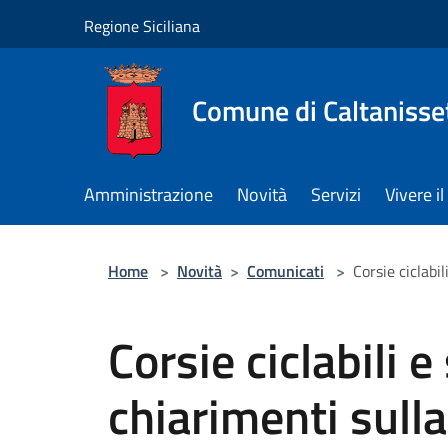
Salta al contenuto principale
Regione Siciliana
Comune di Caltanisse
Amministrazione
Novità
Servizi
Vivere 
Home
>
Novità
>
Comunicati
>
Corsie ciclabi
Corsie ciclabili e 
chiarimenti sull