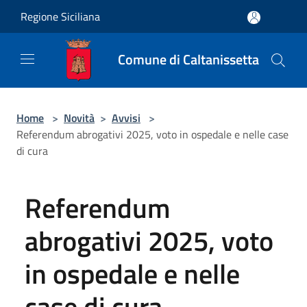
Salta al contenuto principale
Regione Siciliana
Comune di Caltanissetta
Home
>
Novità
>
Avvisi
>
Referendum abrogativi 2025, voto in ospedale e nelle case
di cura
Referendum
abrogativi 2025, voto
in ospedale e nelle
case di cura