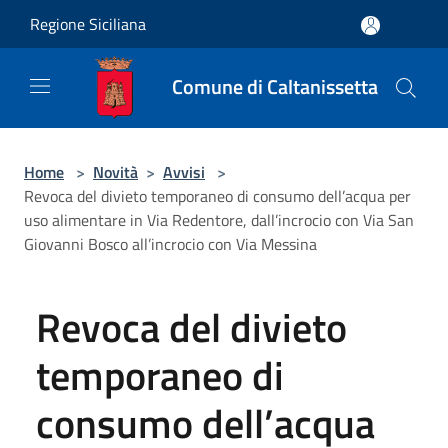
Salta al contenuto principale
Regione Siciliana
Comune di Caltanissetta
Home
>
Novità
>
Avvisi
>
Revoca del divieto temporaneo di consumo dell’acqua per
uso alimentare in Via Redentore, dall’incrocio con Via San
Giovanni Bosco all’incrocio con Via Messina
Revoca del divieto
temporaneo di
consumo dell’acqua