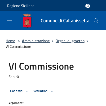
Salta al contenuto principale
Regione Siciliana
Comune di Caltanissetta
Home
>
Amministrazione
>
Organi di governo
>
VI Commissione
VI Commissione
Sanità
Condividi
Vedi azioni
Argomenti: