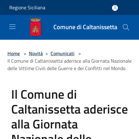
Salta al contenuto principale
Regione Siciliana
Comune di Caltanissetta
Home
>
Novità
>
Comunicati
>
Il Comune di Caltanissetta aderisce alla Giornata Nazionale
delle Vittime Civili delle Guerre e dei Conflitti nel Mondo
Il Comune di
Caltanissetta aderisce
alla Giornata
Nazionale delle