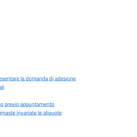
presentare la domanda di adesione
li
 solo previo appuntamento
maste invariate le aliquote