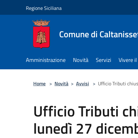
Salta al contenuto principale
Regione Siciliana
Comune di Caltanisse
Amministrazione
Novità
Servizi
Vivere 
Home
>
Novità
>
Avvisi
>
Ufficio Tributi chi
Ufficio Tributi c
lunedì 27 dicem