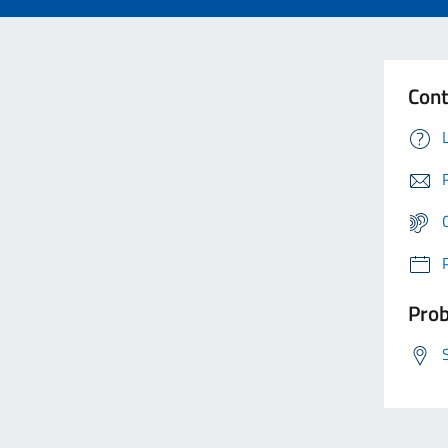
Cont
Prob