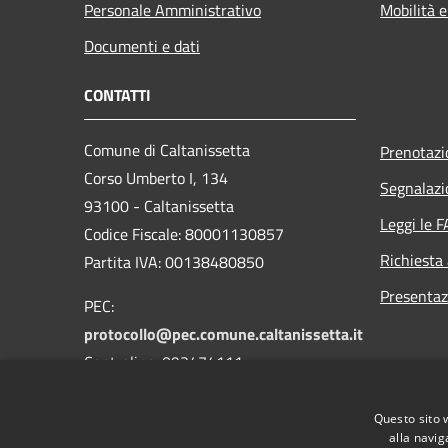
Personale Amministrativo
Mobilità e
Documenti e dati
CONTATTI
Comune di Caltanissetta
Prenotaz
Corso Umberto I, 134
Segnalazi
93100 - Caltanissetta
Leggi le 
Codice Fiscale: 80001130857
Richiesta
Partita IVA: 00138480850
Presentaz
PEC:
protocollo@pec.comune.caltanissetta.it
Centralino: 093474111
Questo sito 
alla navig