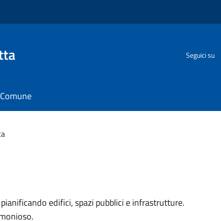
tta
Seguici su
il Comune
ca
anificando edifici, spazi pubblici e infrastrutture.
rmonioso.