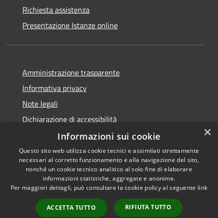
Richiesta assistenza
Presentazione Istanze online
Amministrazione trasparente
Informativa privacy
Note legali
Dichiarazione di accessibilità
×
Informazioni sui cookie
Questo sito web utilizza cookie tecnici e assimilati strettamente
necessari al corretto funzionamento e alla navigazione del sito,
RSS
Copyright © 2026 • Comune di
nonché un cookie tecnico analitico al solo fine di elaborare
Accessibilità
informazioni statistiche, aggregate e anonime.
Caltanissetta • Powered by
Per maggiori dettagli, può consultare la cookie policy al seguente
link
Privacy
Municipium
Accesso
•
Cookie
redazione
RIFIUTA TUTTO
ACCETTA TUTTO
Mappa del sito