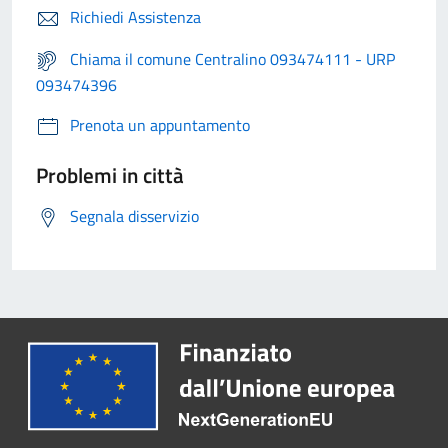
Richiedi Assistenza
Chiama il comune Centralino 093474111 - URP
093474396
Prenota un appuntamento
Problemi in città
Segnala disservizio